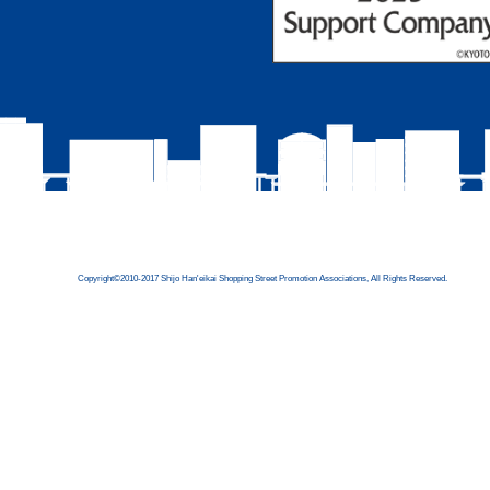
Copyright©2010-2017 Shijo Han'eikai Shopping Street Promotion Associations, All Rights Reserved.