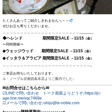
たくさんあってご紹介しきれませんっ～～
ぜひお立ち寄りくださいませ。
＿＿＿＿＿＿＿＿＿＿＿＿＿＿＿＿＿＿＿＿＿＿_______
◆ヘレンド 期間限定SALE
11/15
～
（金）
〜同時開催〜
◆ウェッジウッド 期間限定SALE
11/15
～
（金）
◆イッタラ＆アラビア 期間限定SALE
11/15
～
（金）
＿＿＿＿＿＿＿＿＿＿＿＿＿＿＿＿＿＿＿＿＿＿＿＿＿_
ご来店お待ちいたしております。
ル・ノーブル京都四条本店よりご案内でした♪
✉お問合せはこちらから✉
☑︎LINEで問い合わせ トーク画面よりどうぞ♪https://p）
age.line.me/xqc7469e
☑︎メールで問い合わせ♪shijo@le-noble.com
+‥‥‥‥随時更新中♪‥‥‥‥‥+