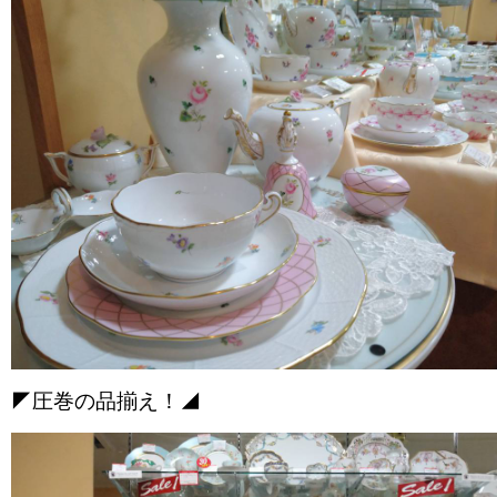
◤圧巻の品揃え！◢