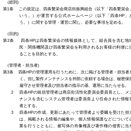
)
(
総則
第1条
この規定は、四条繁栄会商店街振興組合（以下「四条繁栄会
HP
いう。）が運営する公式ホームページ（以下「四条
」
う。）に関する管理・運営に関し、必要な事項を定める。
)
(
目的
第2条
HP
四条
は四条繁栄会の情報媒体として、組合員を含む地
民・関係機関及び四条繁栄会を利用されるお客様の利便に
ることを目的とする。
)
(
管理者・担当者
第3条
HP
四条
の管理運用を行うために、次に掲げる管理者・担当者
く。但し製作メンテナンスを外部に依頼する場合は、秘密保
厳守させ管理者及び担当者の指示の基、運用に当たらせる。
2
HP
四条
の統括管理者は商店街活性化委員会委員長とし、メ
ナンスを含むシステム管理者は委員長より任命された情報
者とする。
3
HP
四条
の作成、更新にあたって管理者より委嘱を受けた担
は、掲載される情報の編集や、個人情報保護などについて
業を行うとともに、被写体の肖像権及び著作権の侵害に当