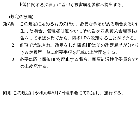
止等に関する法律」に基づく被害届を警察へ提出する。
)
(
規定の改廃
第7条
この規定に定めるもののほか、必要な事項がある場合あるい
生した場合、管理者は速やかにその旨を四条繁栄会理事長
HP
告をして承認を得てから、四条
を改定することができる
HP
2
前項で承認され、改定をした四条
はその改定履歴が分か
う改定履歴一覧に必要事項を記載の上管理をする。
HP
3
必要に応じ四条
を廃止する場合、商店街活性化委員会で
の上改廃する。
5
7
附則 この規定は令和元年
月
日理事会にて制定し、施行する。