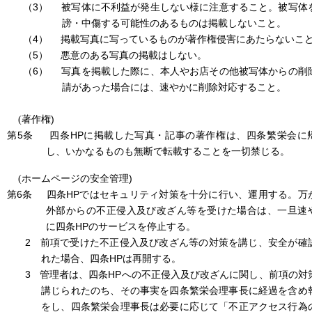
（3）
被写体に不利益が発生しない様に注意すること。被写体
謗・中傷する可能性のあるものは掲載しないこと。
（4）
掲載写真に写っているものが著作権侵害にあたらないこ
（5）
悪意のある写真の掲載はしない。
（6）
写真を掲載した際に、本人やお店その他被写体からの削
請があった場合には、速やかに削除対応すること。
)
(
著作権
第5条
HP
四条
に掲載した写真・記事の著作権は、四条繁栄会に
し、いかなるものも無断で転載することを一切禁じる。
)
(
ホームページの安全管理
第6条
HP
四条
ではセキュリティ対策を十分に行い、運用する。万
外部からの不正侵入及び改ざん等を受けた場合は、一旦速
HP
に四条
のサービスを停止する。
2
前項で受けた不正侵入及び改ざん等の対策を講じ、安全が確
HP
れた場合、四条
は再開する。
3
HP
管理者は、四条
への不正侵入及び改ざんに関し、前項の対
講じられたのち、その事実を四条繁栄会理事長に経過を含め
をし、四条繁栄会理事長は必要に応じて「不正アクセス行為