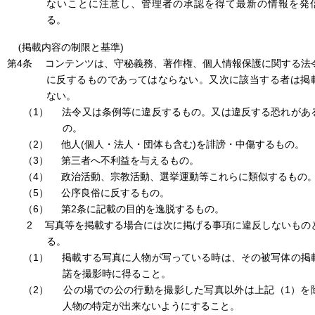
ないことに注意し、管理者の承認を得て最新の情報を発
る。
)
(
掲載内容の制限と基準
第4条
コンテンツは、守秘義務、著作権、個人情報保護に関する法
に反するものであってはならない。又次に該当する者は掲
ない。
（1）
法令又は条例等に違反するもの。又は違反する恐れがあ
の。
（2）
(
)
他人
個人・法人・団体も含む
を誹謗・中傷するもの。
（3）
第三者へ不利益を与えるもの。
（4）
政治活動、宗教活動、選挙運動等これらに類似するもの
（5）
公序良俗に反するもの。
（6）
2
第
条に記載の目的を逸脱するもの。
2
写真等を掲載する場合には次に掲げる事項に違反しないもの
る。
（1）
掲載する写真に人物が写っている時は、その被写体の掲
諾を撮影時に得ること。
（2）
1
公の場での公の行動を撮影した写真以外は上記（
）を
人物の特定が出来ないようにすること。