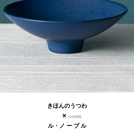
きほんのうつわ
×
ｍeets
ル・ノ ー ブ ル