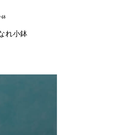
小鉢
なれ小鉢