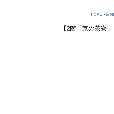
HOME
>
店舗
【2階「京の茶寮