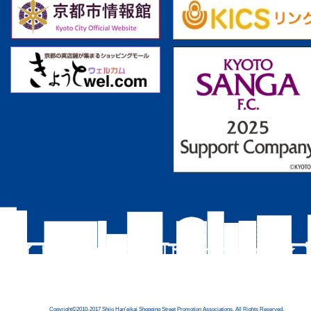
Copyright©2010-2017 Shijo Han'eikai Shopping Street Promotion Associations, All Rights Reserved.