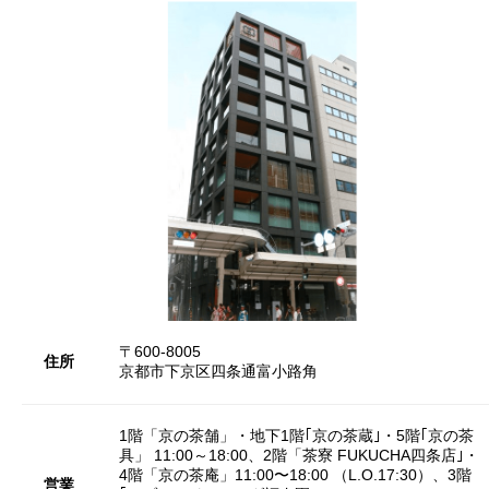
〒600-8005
住所
京都市下京区四条通富小路角
1階「京の茶舗」・地下1階｢京の茶蔵｣・5階｢京の茶
具」 11:00～18:00、2階「茶寮 FUKUCHA四条店｣・
4階「京の茶庵」11:00〜18:00 （L.O.17:30）、3階
営業