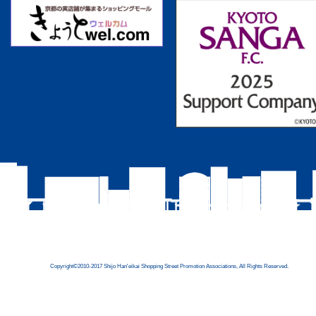
Copyright©2010-2017 Shijo Han'eikai Shopping Street Promotion Associations, All Rights Reserved.