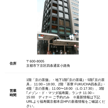
〒600-8005
住所
京都市下京区四条通富小路角
1階「京の茶舗」・地下1階｢京の茶蔵｣・5階｢京の茶
具」 11:00～18:00、2階「茶寮 FUKUCHA四条店｣・
4階「京の茶庵」11:00〜18:00 （L.O.17:30）、3階
営業
｢メゾン・ド・マツダ福寿園」ランチ 11:30～
時間
15:00 ディナー ご予約のみ ※最新情報は下記
URLより福寿園京都本店HPの新着情報をご確認くだ
さい。