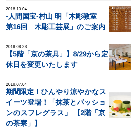
2018.10.04
‐人間国宝‐村山 明「木彫教室
第16回 木彫工芸展」のご案内
2018.08.28
【5階「京の茶具」】8/29から定
休日を変更いたします
2018.07.04
期間限定！ひんやり涼やかなス
イーツ登場！「抹茶とパッショ
ンのスフレグラス」 【2階「京
の茶寮」】