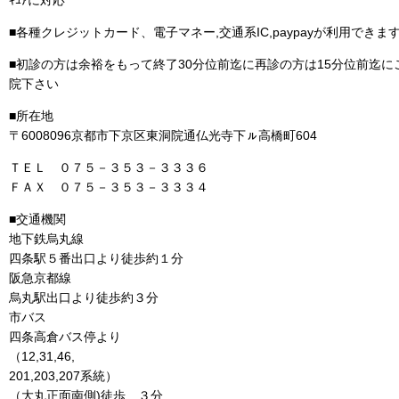
ｷｭｱに対応
■各種クレジットカード、電子マネー,交通系IC,paypayが利用できま
■初診の方は余裕をもって終了30分位前迄に再診の方は15分位前迄に
院下さい
■所在地
〒6008096京都市下京区東洞院通仏光寺下ㇽ高橋町604
ＴＥＬ ０７５－３５３－３３３６
ＦＡＸ ０７５－３５３－３３３４
■交通機関
地下鉄烏丸線
四条駅５番出口より徒歩約１分
阪急京都線
烏丸駅出口より徒歩約３分
市バス
四条高倉バス停より
（12,31,46,
201,203,207系統）
（大丸正面南側)徒歩 ３分