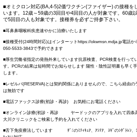
■オミクロン対応(BA,4-5)2価ワクチン(ファイザー) の接種を
います。12歳～59歳の3回目や4回目の人が対象です。60歳
で5回目の人も対象です。接種券を必ずご持参下さい。
■耳鼻鼻咽喉科疾患速やかに治療いたします
■接種受付(24時間対応)はインターットhttps://okwmsn.mdja.jp電話
050-5533-3843で予約できます
■厚生労働省指定の発熱外来しています
抗原検査、PCR検査を行って
す。PCRの結果は短時間でお知らせします 陽性・
陰性証明書も早く
します。
■レゼルバ(RESERVA)とは契約関係にありませんので、こちら経由の
は無効です
■電話ファックス診療(初診・再診) お気軽にお電話ください
■オンライン診療(初診・再診 ヤードックのアプリを入れて四条
大川クリニックをご検索し予約を入れてください
■舌下免疫療法しています ﾀﾞﾆのﾐﾃｨｷｭｱ、ｱｼﾃｱ、ｽｷﾞのｼﾀﾞﾄﾚﾝ、ｼ