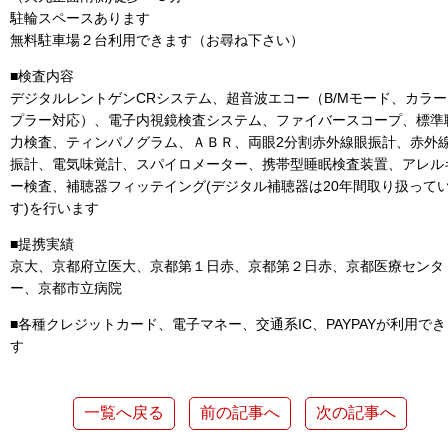
駐輪スペースあります
無料駐車場２台利用できます（お尋ね下さい）
■検査内容
デジタルレントゲンCRシステム、超音波エコー（B/Mモード、カラー
プラー対応）、電子内視鏡検査システム、ファイバースコープ、標準
力検査、ティンパノグラム、ＡＢＲ、両眼2分割赤外線眼振計、赤外
振計、電気味覚計、スパイロメーター、携帯型睡眠検査装置、アレル
ー検査、補聴器フィッテイング(デジタル補聴器は20年間取り扱って
す)を行います
■提携実績
京大、京都府立医大、京都第１日赤、京都第２日赤、京都医療センタ
ー、京都市立病院
■各種クレジットカード、電子マネー、交通系IC、PAYPAYが利用でき
す
一覧へ戻る
前の記事へ
次の記事へ