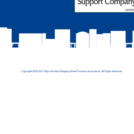
Copyright©2010-2017 Shijo Han'eikai Shopping Street Promotion Associations, All Rights Reserved.