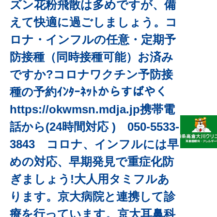
ズン花粉飛散は多めですが、備
えて快適に過ごしましょう。コ
ロナ・インフルの任意・定期予
防接種（同時接種可能）お済み
ですか?コロナワクチン予防接
種の予約ｲﾝﾀｰﾈｯﾄからすばやく
https://okwmsn.mdja.jp携帯電
話から(24時間対応 ) 050-5533-
3843 コロナ、インフルには早
めの対応、早期発見で重症化防
ぎましょう!大人用タミフルあ
ります。京大病院と連携して診
療を行っています。京大耳鼻科