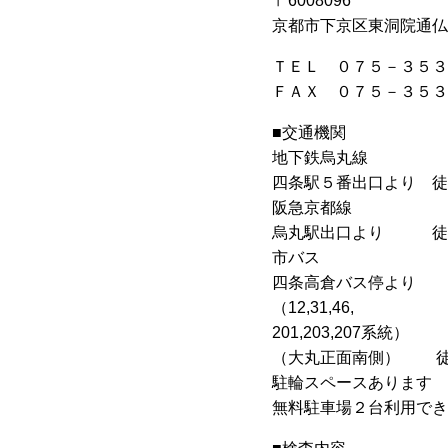
〒6008096
京都市下京区東洞院通仏
ＴＥＬ ０７５－３５３
ＦＡＸ ０７５－３５３
■交通機関
地下鉄烏丸線
四条駅５番出口より 徒
阪急京都線
烏丸駅出口より 徒歩
市バス
四条高倉バス停より
（12,31,46,
201,203,207系統）
（大丸正面南側） 徒
駐輪スペースあります
無料駐車場２台利用でき