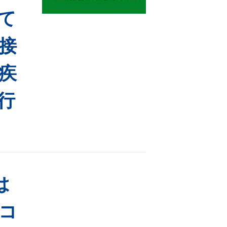
て
接
疾
行
は
コ