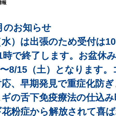
情報
8月のお知らせ
19（水）は出張のため受付は1
11時で終了します。お盆休
）〜8/15（土）となります。
対応、早期発見で重症化防ぎ
スギの舌下免疫療法の仕込み
ギ花粉症から解放されて喜ば