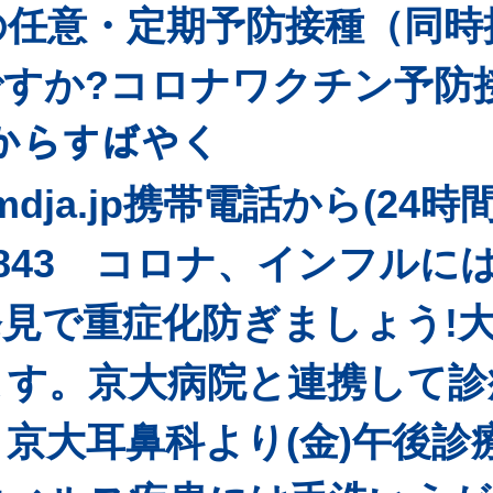
の任意・定期予防接種（同時
すか?コロナワクチン予防
ﾄからすばやく
sn.mdja.jp携帯電話から(24時
33-3843 コロナ、インフルに
見で重症化防ぎましょう!
ます。京大病院と連携して診
京大耳鼻科より(金)午後診