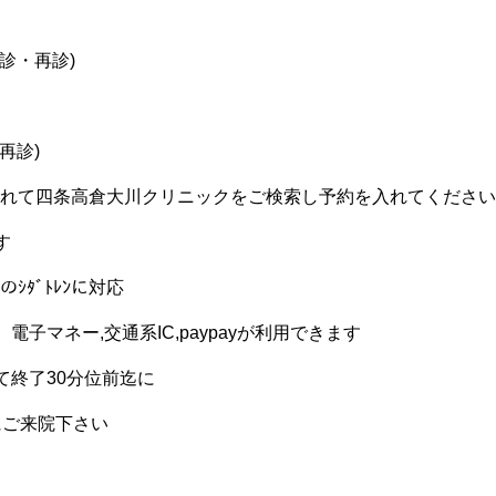
診・再診)
再診)
れて四条高倉大川クリニックをご検索し予約を入れてください
す
ｷﾞのｼﾀﾞﾄﾚﾝに対応
電子マネー,交通系IC,paypayが利用できます
て終了30分位前迄に
にご来院下さい