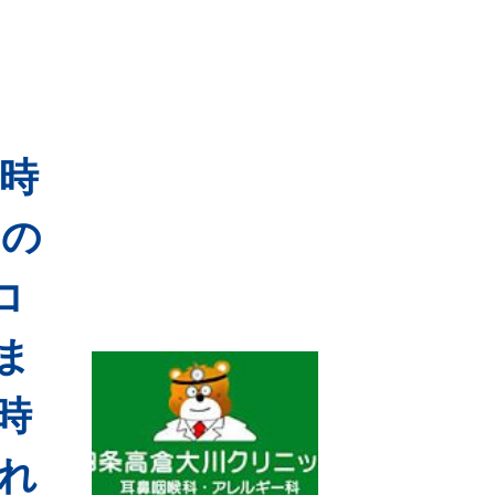
0時
みの
コ
ま
時
れ