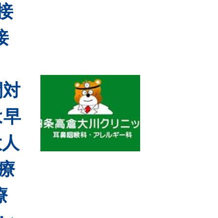
接
接
間対
は早
大人
療
療