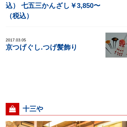
込） 七五三かんざし￥3,850〜
（税込）
2017.03.05
京つげぐし.つげ髪飾り
十三や