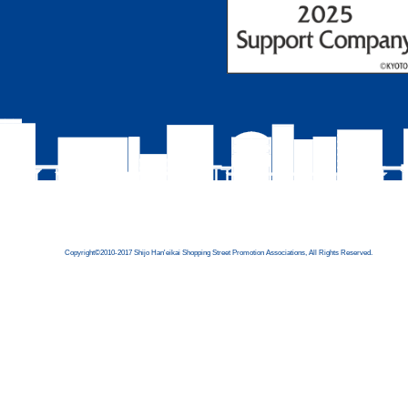
Copyright©2010-2017 Shijo Han'eikai Shopping Street Promotion Associations, All Rights Reserved.