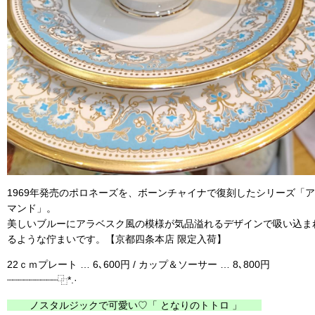
1969年発売のポロネーズを、ボーンチャイナで復刻したシリーズ「
マンド」。
美しいブルーにアラベスク風の模様が気品溢れるデザインで吸い込ま
るような佇まいです。【京都四条本店 限定入荷】
22ｃｍプレート … 6､600円 / カップ＆ソーサー … 8､800円
┈┈┈┈┈┈┈┈┈⿻*.·
ノスタルジックで可愛い♡「 となりのトトロ 」