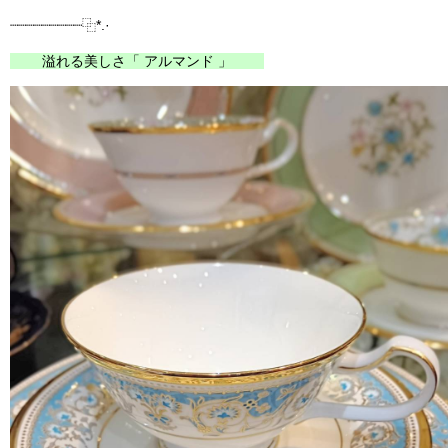
┈┈┈┈┈┈┈┈┈⿻*.·
溢れる美しさ「 アルマンド 」