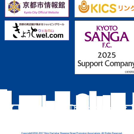
Copyright©2010-2017 Shijo Han'eikai Shopping Street Promotion Associations, All Rights Reserved.