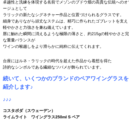
卓越性と洗練を体現する名前でメゾンのブドウ畑の高貴な伝統へのオ
ージュとして
ラリックの新たなシグネチャー作品と位置づけられるグラスです。
細身でありながら頑丈なステムは、精巧に作られたゴブレットを支え
軽やかさと力強さを兼ね備えています。
唇に触れた瞬間に消えるような極限の薄さと、約215gの軽やかさと
な重量バランスが
ワインの喉越しをより滑らかに純粋に伝えてくれます。
台座にはルネ・ラリックの時代を超えた作品から着想を得た
詩的なシンボルである繊細なツバメが飾られています。
続いて、いくつかのブランドのペアワイングラスを
紹介します♪
♪
♪
♪
コスタボダ（スウェーデン）
ライムライト ワイングラス250ml S ペア