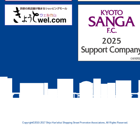
Copyright©2010-2017 Shijo Han'eikai Shopping Street Promotion Associations, All Rights Reserved.