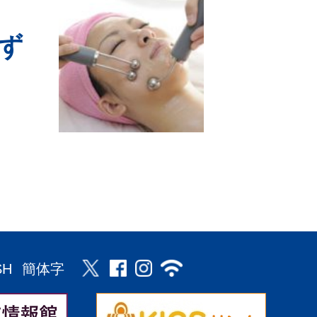
ず
SH
簡体字