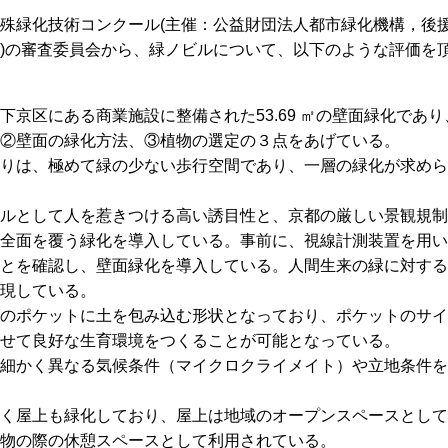
殊緑化技術コンクール(主催：公益財団法人都市緑化機構，後援
)の審査委員会から、緑ノビルについて、以下のような評価を
下京区にある商業施設に整備された53.69 ㎡の壁面緑化であ
②壁面の緑化方法、③植物の選定の３点をあげている。
りは、極めて緑の少ない歩行空間であり、一層の緑化が求めら
ルとして人を惹きつける高い誘目性と、京都の厳しい景観規制
全面を覆う緑化を導入している。事前に、視線計測装置を用い
とを確認し、壁面緑化を導入している。人間生来の緑に対する
現している。
のポケットに土を包み込む形状となっており、ポケットのサイ
せて良好な生育環境をつくることが可能となっている。
細かく異なる気候条件（マイクロクライメイト）や立地条件を
く屋上も緑化しており、屋上は地域のオープンスペースとして
物の際の休憩スペースとして利用されている。