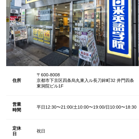
〒600-8008
住所
京都市下京区四条烏丸東入ル長刀鉾町32 井門四条
東洞院ビル1F
営業
平日12:30〜21:00/土10:00〜19:00/日10:00〜18:30
時間
定休
祝日
日