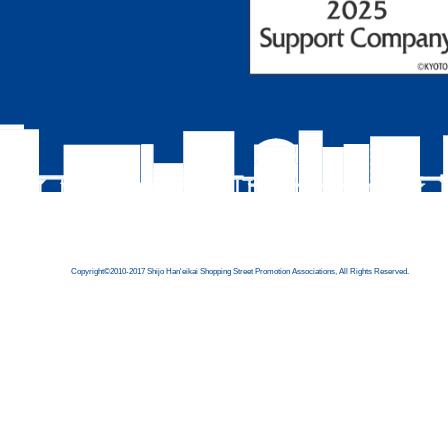
Copyright©2010-2017 Shijo Han'eikai Shopping Street Promotion Associations, All Rights Reserved.