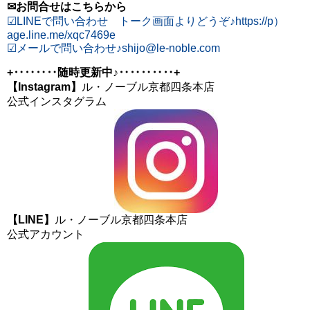
✉お問合せはこちらから
☑︎LINEで問い合わせ トーク画面よりどうぞ♪https://p）
age.line.me/xqc7469e
☑︎メールで問い合わせ♪shijo@le-noble.com
+‥‥‥‥随時更新中♪‥‥‥‥‥+
【Instagram】
ル・ノーブル京都四条本店
公式インスタグラム
【LINE】
ル・ノーブル京都四条本店
公式アカウント