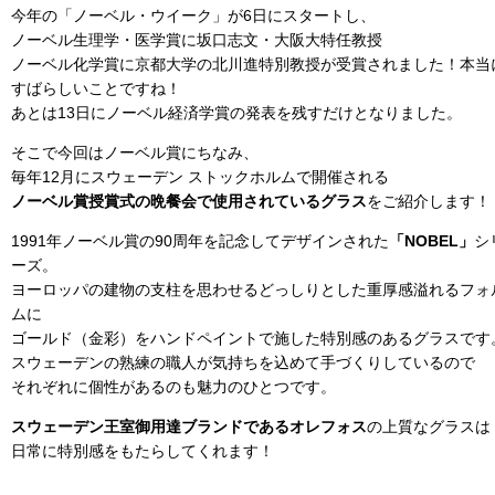
今年の「ノーベル・ウイーク」が6日にスタートし、
ノーベル生理学・医学賞に坂口志文・大阪大特任教授
ノーベル化学賞に京都大学の北川進特別教授が受賞されました！本当
すばらしいことですね！
あとは13日にノーベル経済学賞の発表を残すだけとなりました。
そこで今回はノーベル賞にちなみ、
毎年12月にスウェーデン ストックホルムで開催される
ノーベル賞授賞式の晩餐会で使用されているグラス
をご紹介します！
1991年ノーベル賞の90周年を記念してデザインされた
「NOBEL」
シ
ーズ。
ヨーロッパの建物の支柱を思わせるどっしりとした重厚感溢れるフォ
ムに
ゴールド（金彩）をハンドペイントで施した特別感のあるグラスです
スウェーデンの熟練の職人が気持ちを込めて手づくりしているので
それぞれに個性があるのも魅力のひとつです。
スウェーデン王室御用達ブランドであるオレフォス
の上質なグラスは
日常に特別感をもたらしてくれます！