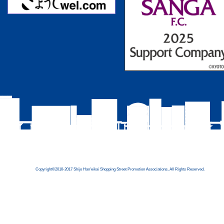
Copyright©2010-2017 Shijo Han'eikai Shopping Street Promotion Associations, All Rights Reserved.