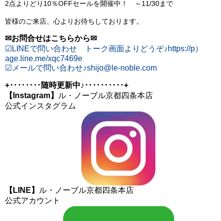
2点よりどり10％OFFセールを開催中！ ～11/30まで
皆様のご来店、心よりお待ちしております。
✉お問合せはこちらから✉
☑︎LINEで問い合わせ トーク画面よりどうぞ♪https://p）
age.line.me/xqc7469e
☑︎メールで問い合わせ♪shijo@le-noble.com
+‥‥‥‥随時更新中♪‥‥‥‥‥+
【Instagram】
ル・ノーブル京都四条本店
公式インスタグラム
【LINE】
ル・ノーブル京都四条本店
公式アカウント