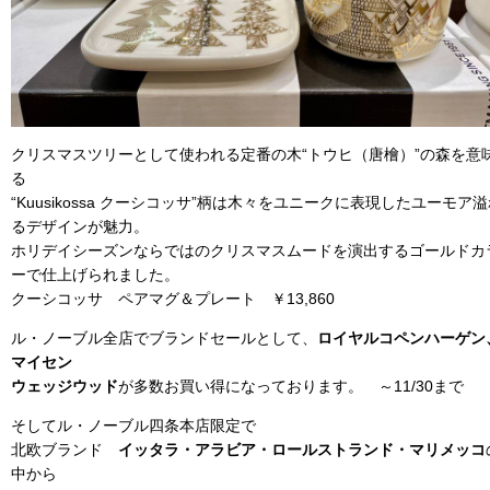
クリスマスツリーとして使われる定番の木“トウヒ（唐檜）”の森を意
る
“Kuusikossa クーシコッサ”柄は木々をユニークに表現したユーモア
るデザインが魅力。
ホリデイシーズンならではのクリスマスムードを演出するゴールドカ
ーで仕上げられました。
クーシコッサ ペアマグ＆プレート ￥13,860
ル・ノーブル全店でブランドセールとして、
ロイヤルコペンハーゲン
マイセン
ウェッジウッド
が多数お買い得になっております。 ～11/30まで
そしてル・ノーブル四条本店限定で
北欧ブランド
イッタラ・アラビア・ロールストランド・マリメッコ
中から