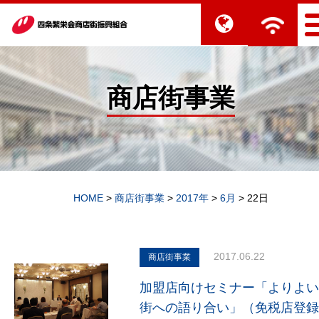
商店街事業
HOME
>
商店街事業
>
2017年
>
6月
>
22日
2017.06.22
商店街事業
加盟店向けセミナー「よりよい
街への語り合い」（免税店登録