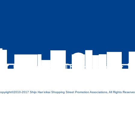
opyright©2010-2017 Shijo Han'eikai Shopping Street Promotion Associations, All Rights Reserve