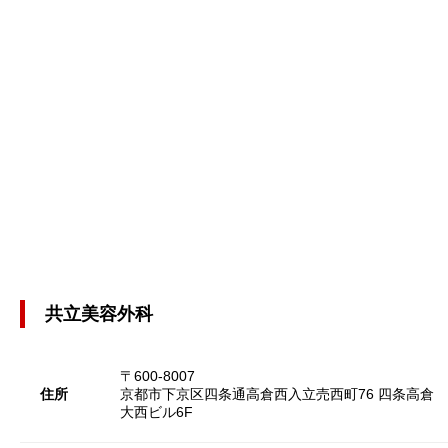
共立美容外科
〒600-8007
住所
京都市下京区四条通高倉西入立売西町76 四条高倉
大西ビル6F