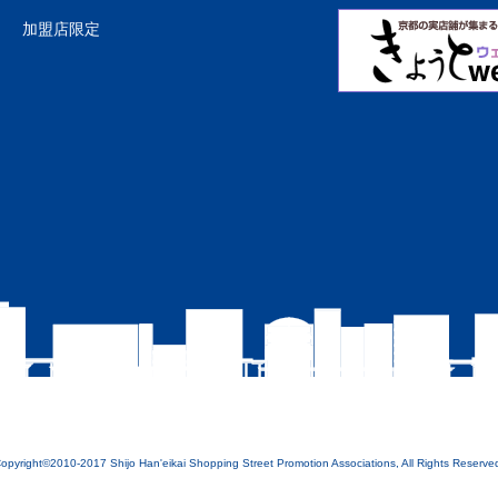
加盟店限定
opyright©2010-2017 Shijo Han'eikai Shopping Street Promotion Associations, All Rights Reserve