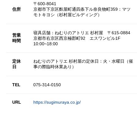
〒600-8041
住所
京都市下京区麩屋町通四条下ル奈良物町359：マツ
モトキヨシ（杉村屋ビルディング）
寝具店舗：ねむりのアトリエ 杉村屋 〒615-0884
営業
京都市右京区西京極郡町92 エスワンビル1F
時間
10:00~18:00
定休
ねむりのアトリエ 杉村屋の定休日：火・水曜日（催
日
事の際臨時休業あり）
TEL
075-314-0150
URL
https://sugimuraya.co.jp/