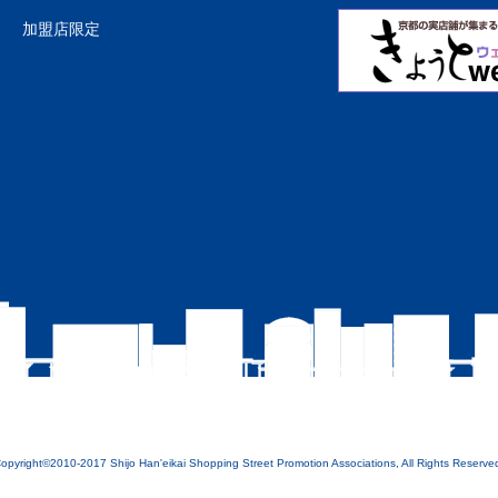
加盟店限定
opyright©2010-2017 Shijo Han'eikai Shopping Street Promotion Associations, All Rights Reserve