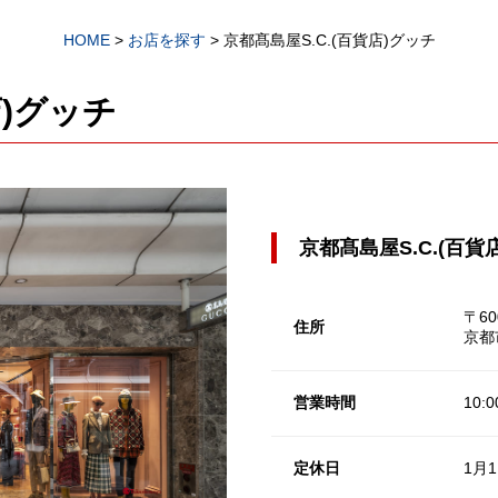
HOME
>
お店を探す
>
京都髙島屋S.C.(百貨店)グッチ
店)グッチ
京都髙島屋S.C.(百貨
〒60
住所
京都
営業時間
10:
定休日
1月