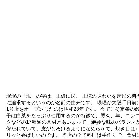
珉珉の「珉」の字は、王偏に民。 王様の味わいを庶民の料
に追求するというのが名前の由来です。 珉珉が大阪千日前
1号店をオープンしたのは昭和28年です。 今でこそ定番の
子は白菜をたっぷり使用するのが特徴で、豚肉、羊、ニン
クなどの17種類の具材とあいまって、絶妙な味のバランス
保たれていて、皮がとろけるようになめらかで、焼き目は
リッと香ばしいのです。 当店の全て料理は手作りで、食材