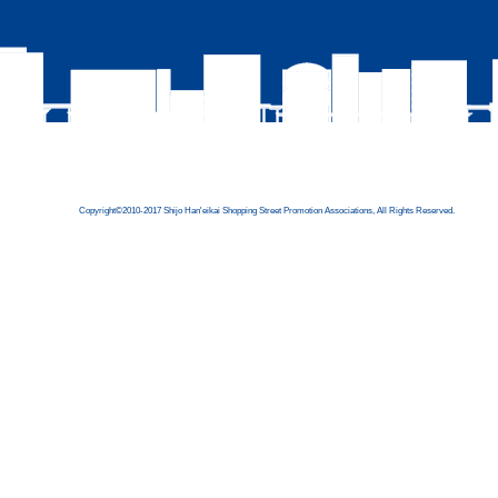
Copyright©2010-2017 Shijo Han'eikai Shopping Street Promotion Associations, All Rights Reserved.