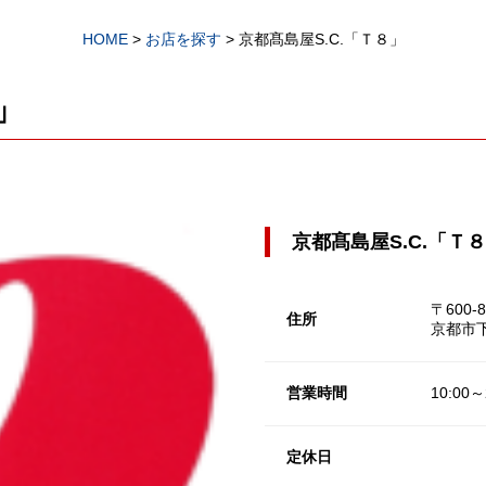
HOME
>
お店を探す
>
京都髙島屋S.C.「Ｔ８」
」
京都髙島屋S.C.「Ｔ
〒600-8
住所
京都市下
営業時間
10:00～
定休日