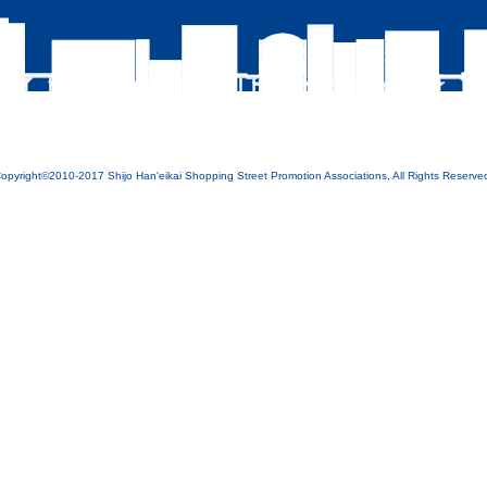
opyright©2010-2017 Shijo Han'eikai Shopping Street Promotion Associations, All Rights Reserve