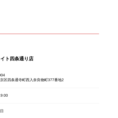
ライト四条通り店
004
京区四条通寺町西入奈良物町377番地2
9:00
日