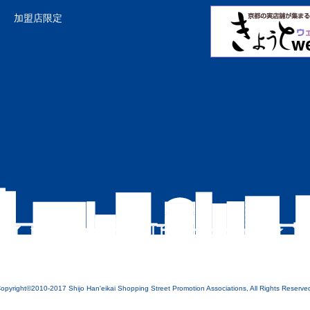
加盟店限定
opyright©2010-2017 Shijo Han'eikai Shopping Street Promotion Associations, All Rights Reserve