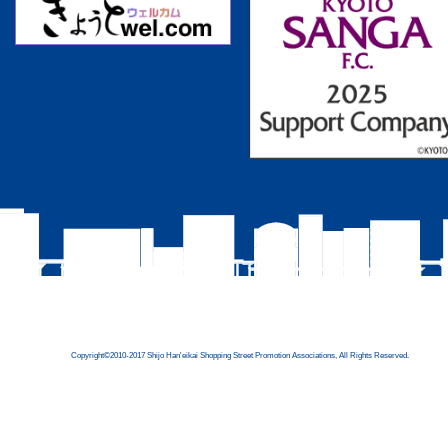
Copyright©2010-2017 Shijo Han'eikai Shopping Street Promotion Associations, All Rights Reserved.