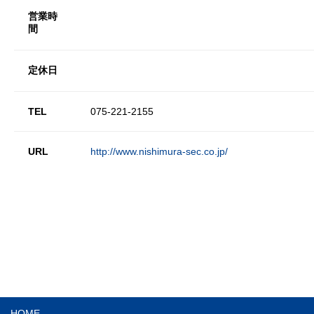
営業時
間
定休日
TEL
075-221-2155
URL
http://www.nishimura-sec.co.jp/
HOME