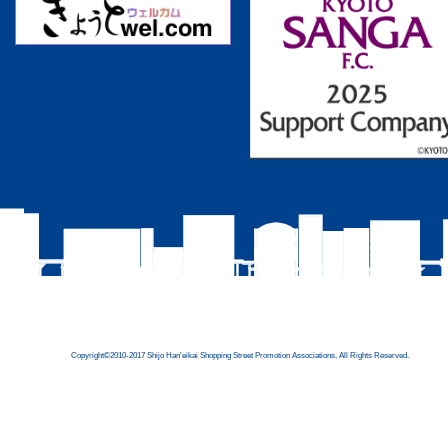
Copyright©2010-2017 Shijo Han'eikai Shopping Street Promotion Associations, All Rights Reserved.