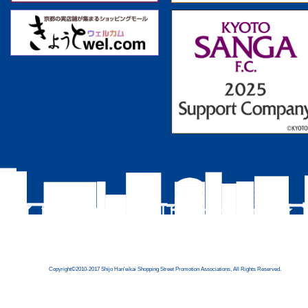
Copyright©2010-2017 Shijo Han'eikai Shopping Street Promotion Associations, All Rights Reserved.