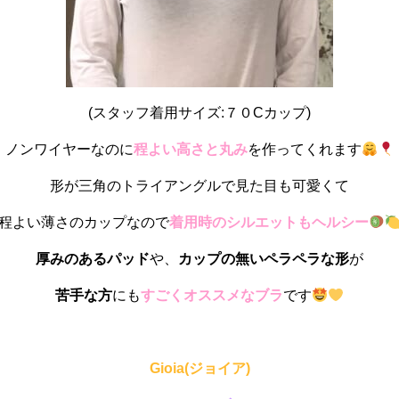
(スタッフ着用サイズ:７０Cカップ)
ノンワイヤーなのに
程よい高さと丸み
を作ってくれます
形が三角のトライアングルで見た目も可愛くて
程よい薄さのカップなので
着用時のシルエットもヘルシー
厚みのあるパッド
や、
カップの無いペラペラな形
が
苦手な方
にも
すごくオススメなブラ
です
Gioia(ジョイア)