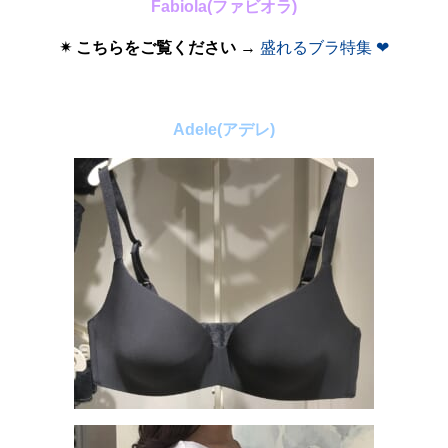
Fabiola(ファビオラ)
✴︎
こちらをご覧ください
→
盛れるブラ特集 ❤︎
Adele(アデレ)