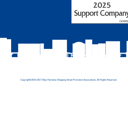
Copyright©2010-2017 Shijo Han'eikai Shopping Street Promotion Associations, All Rights Reserved.