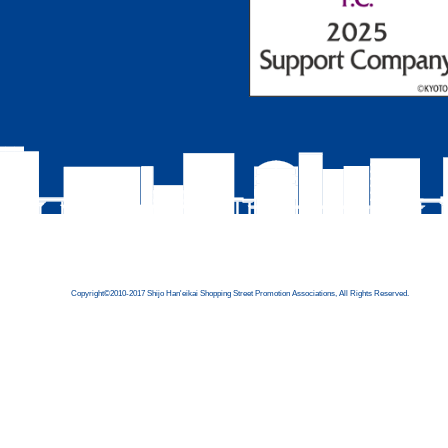
Copyright©2010-2017 Shijo Han'eikai Shopping Street Promotion Associations, All Rights Reserved.