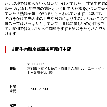
た。現地では知らない人はいないほどでした。 甘蘭牛肉麺
ルーツは1915年中国の蘭州という町で天秤棒をかついで売
ていた「熱鍋子麺」が始まりと言われています。100年以上
の時をかけて先人達の工夫や努力により生み出されたこの
骨スープはさっぱりとしていて、胃腸に優しいのが特徴で
す。蘭州では朝6時から牛肉麺をすする笑顔をたくさん見か
けます。
甘蘭牛肉麺京都四条河原町本店
〒600-8001
住所
京都市下京区四条通河原町東入真町88 ユー・イッ
トゥ池善ビル1階
営業
11:00～21:00
時間
定休