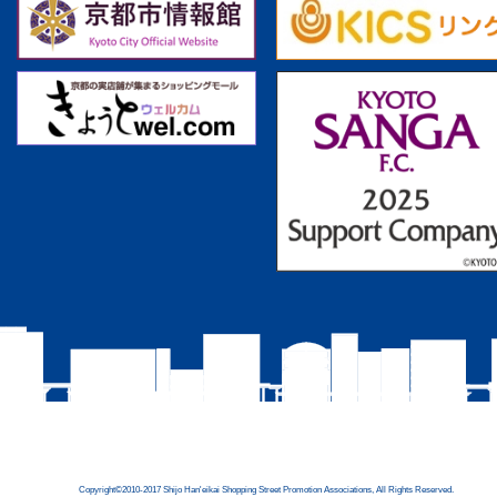
Copyright©2010-2017 Shijo Han'eikai Shopping Street Promotion Associations, All Rights Reserved.