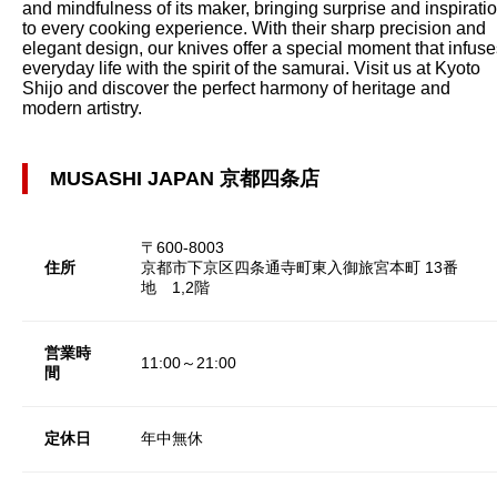
and mindfulness of its maker, bringing surprise and inspirati
to every cooking experience. With their sharp precision and
elegant design, our knives offer a special moment that infuse
everyday life with the spirit of the samurai. Visit us at Kyoto
Shijo and discover the perfect harmony of heritage and
modern artistry.
MUSASHI JAPAN 京都四条店
〒600-8003
住所
京都市下京区四条通寺町東入御旅宮本町 13番
地 1,2階
営業時
11:00～21:00
間
定休日
年中無休