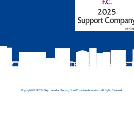
Copyright©2010-2017 Shijo Han'eikai Shopping Street Promotion Associations, All Rights Reserved.