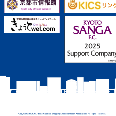
Copyright©2010-2017 Shijo Han'eikai Shopping Street Promotion Associations, All Rights Reserved.