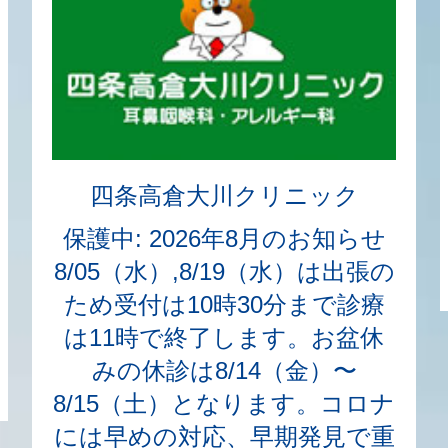
四条高倉大川クリニック
保護中: 2026年8月のお知らせ
8/05（水）,8/19（水）は出張の
ため受付は10時30分まで診療
は11時で終了します。お盆休
みの休診は8/14（金）〜
8/15（土）となります。コロナ
には早めの対応、早期発見で重