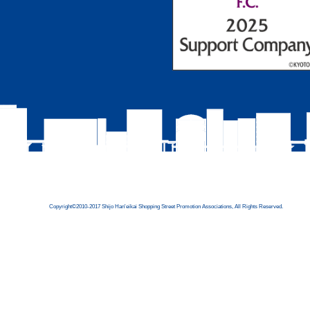
Copyright©2010-2017 Shijo Han'eikai Shopping Street Promotion Associations, All Rights Reserved.