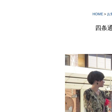
HOME
>
お
四条