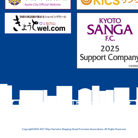
Copyright©2010-2017 Shijo Han'eikai Shopping Street Promotion Associations, All Rights Reserved.