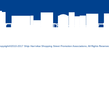
opyright©2010-2017 Shijo Han'eikai Shopping Street Promotion Associations, All Rights Reserve