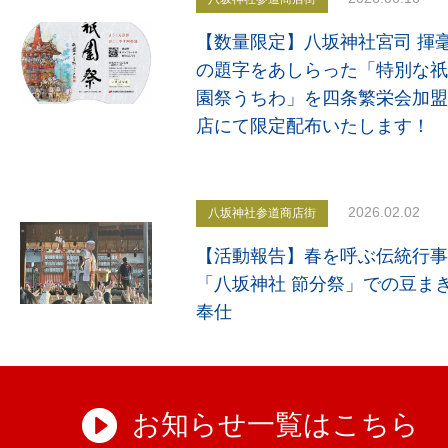
【数量限定】八坂神社宮司 揮
の題字をあしらった「特別な祇
園祭うちわ」を四条繁栄会加盟
店にて限定配布いたします！
2026.02.02
八坂神社参道商店街
【活動報告】春を呼ぶ伝統行事
「八坂神社 節分祭」での豆ま
奉仕
お知らせ一覧はこちら