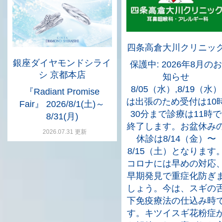
四条高倉大川クリニッ
銀座ダイヤモンドシライ
保護中: 2026年8月のお
シ 京都本店
知らせ
8/05（水）,8/19（水）
『Radiant Promise
は出張のため受付は10
Fair』 2026/8/1(土)～
30分まで診療は11時で
8/31(月)
終了します。お盆休み
2026.07.31 更新
休診は8/14（金）〜
8/15（土）となります
コロナには早めの対応
早期発見で重症化防ぎ
しょう。今は、スギの
下免疫療法の仕込み時
す。キツイスギ花粉症