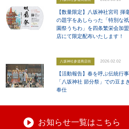
【数量限定】八坂神社宮司 揮
の題字をあしらった「特別な祇
園祭うちわ」を四条繁栄会加盟
店にて限定配布いたします！
2026.02.02
八坂神社参道商店街
【活動報告】春を呼ぶ伝統行事
「八坂神社 節分祭」での豆ま
奉仕
お知らせ一覧はこちら