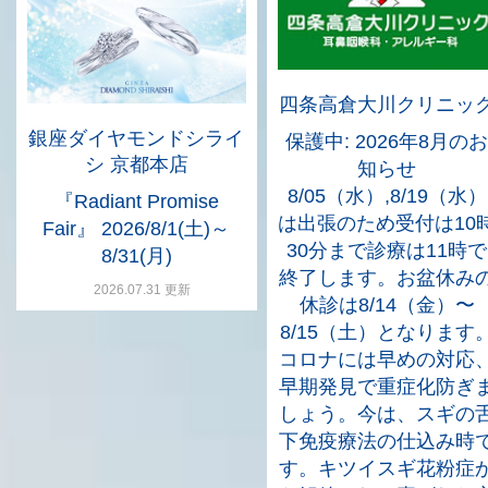
四条高倉大川クリニッ
銀座ダイヤモンドシライ
保護中: 2026年8月のお
シ 京都本店
知らせ
8/05（水）,8/19（水）
『Radiant Promise
は出張のため受付は10
Fair』 2026/8/1(土)～
30分まで診療は11時で
8/31(月)
終了します。お盆休み
2026.07.31 更新
休診は8/14（金）〜
8/15（土）となります
コロナには早めの対応
早期発見で重症化防ぎ
しょう。今は、スギの
下免疫療法の仕込み時
す。キツイスギ花粉症