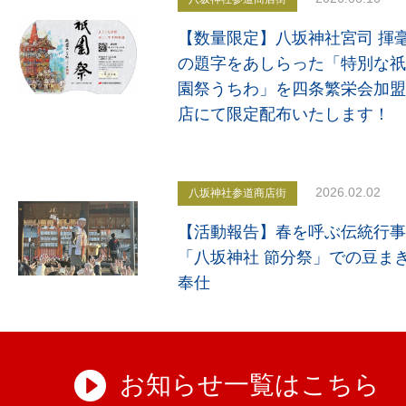
【数量限定】八坂神社宮司 揮
の題字をあしらった「特別な祇
園祭うちわ」を四条繁栄会加盟
店にて限定配布いたします！
2026.02.02
八坂神社参道商店街
【活動報告】春を呼ぶ伝統行事
「八坂神社 節分祭」での豆ま
奉仕
お知らせ一覧はこちら