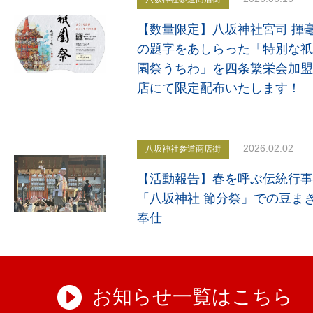
【数量限定】八坂神社宮司 揮
の題字をあしらった「特別な祇
園祭うちわ」を四条繁栄会加盟
店にて限定配布いたします！
2026.02.02
八坂神社参道商店街
【活動報告】春を呼ぶ伝統行事
「八坂神社 節分祭」での豆ま
奉仕
お知らせ一覧はこちら