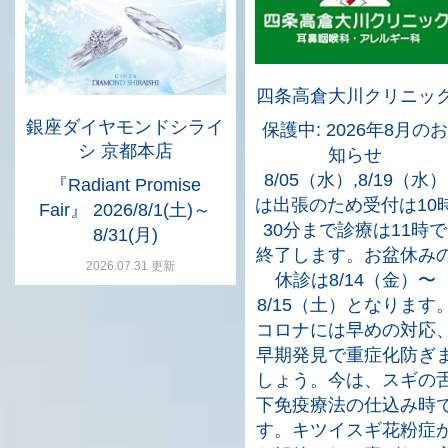
四条高倉大川クリニッ
銀座ダイヤモンドシライ
保護中: 2026年8月のお
シ 京都本店
知らせ
8/05（水）,8/19（水）
『Radiant Promise
は出張のため受付は10
Fair』 2026/8/1(土)～
30分まで診療は11時で
8/31(月)
終了します。お盆休み
2026.07.31 更新
休診は8/14（金）〜
8/15（土）となります
コロナには早めの対応
早期発見で重症化防ぎ
しょう。今は、スギの
下免疫療法の仕込み時
す。キツイスギ花粉症