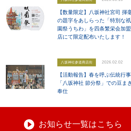
【数量限定】八坂神社宮司 揮
の題字をあしらった「特別な祇
園祭うちわ」を四条繁栄会加盟
店にて限定配布いたします！
2026.02.02
八坂神社参道商店街
【活動報告】春を呼ぶ伝統行事
「八坂神社 節分祭」での豆ま
奉仕
お知らせ一覧はこちら