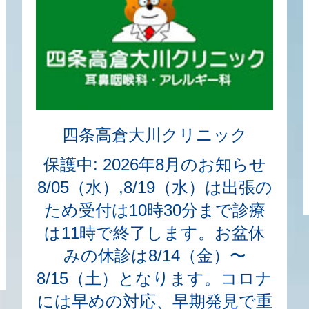
四条高倉大川クリニック
保護中: 2026年8月のお知らせ
8/05（水）,8/19（水）は出張の
ため受付は10時30分まで診療
は11時で終了します。お盆休
みの休診は8/14（金）〜
8/15（土）となります。コロナ
には早めの対応、早期発見で重