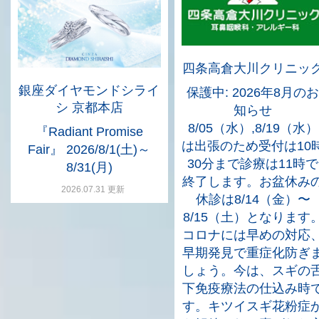
四条高倉大川クリニッ
銀座ダイヤモンドシライ
保護中: 2026年8月のお
シ 京都本店
知らせ
8/05（水）,8/19（水）
『Radiant Promise
は出張のため受付は10
Fair』 2026/8/1(土)～
30分まで診療は11時で
8/31(月)
終了します。お盆休み
2026.07.31 更新
休診は8/14（金）〜
8/15（土）となります
コロナには早めの対応
早期発見で重症化防ぎ
しょう。今は、スギの
下免疫療法の仕込み時
す。キツイスギ花粉症