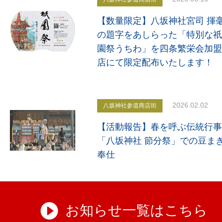
【数量限定】八坂神社宮司 揮
の題字をあしらった「特別な祇
園祭うちわ」を四条繁栄会加盟
店にて限定配布いたします！
2026.02.02
八坂神社参道商店街
【活動報告】春を呼ぶ伝統行事
「八坂神社 節分祭」での豆ま
奉仕
お知らせ一覧はこちら